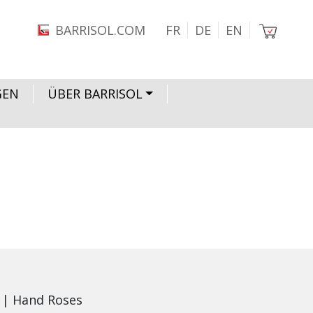
Bild
BARRISOL.COM
FR
DE
EN
GEN
ÜBER BARRISOL
 | Hand Roses