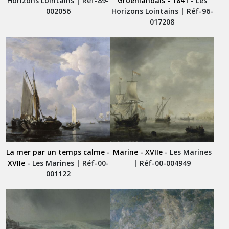
Horizons Lointains | Réf-89-
Groënlandais - 1841
- Les
002056
Horizons Lointains | Réf-96-
017208
La mer par un temps calme -
Marine - XVIIe
- Les Marines
XVIIe
- Les Marines | Réf-00-
| Réf-00-004949
001122