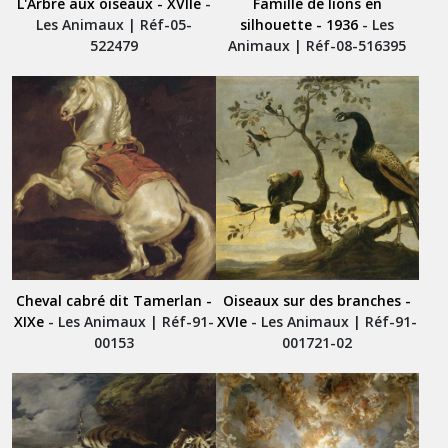
L'Arbre aux oiseaux - XVIIe
-
Famille de lions en
Les Animaux | Réf-05-
silhouette - 1936
- Les
522479
Animaux | Réf-08-516395
Cheval cabré dit Tamerlan -
Oiseaux sur des branches -
XIXe
- Les Animaux | Réf-91-
XVIe
- Les Animaux | Réf-91-
00153
001721-02