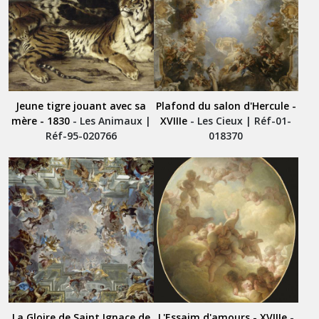
Jeune tigre jouant avec sa
Plafond du salon d'Hercule -
mère - 1830
- Les Animaux |
XVIIIe
- Les Cieux | Réf-01-
Réf-95-020766
018370
La Gloire de Saint Ignace de
L'Essaim d'amours - XVIIIe
-