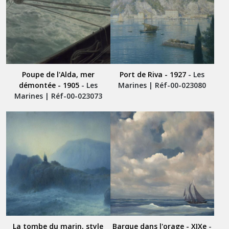
Poupe de l'Alda, mer
Port de Riva - 1927
- Les
démontée - 1905
- Les
Marines | Réf-00-023080
Marines | Réf-00-023073
La tombe du marin, style
Barque dans l'orage - XIXe
-